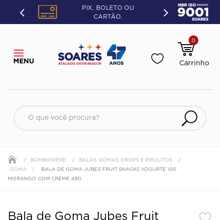
PIX, BOLETO OU
CARTÃO.
0
O que você procura?
BOMBONIERE
BALAS, GOMAS, DROPS E PIRULITOS
GOMA
BALA DE GOMA JUBES FRUIT SNACKS YOGURTE 100
MORANGO COM CREME 48G
Bala de Goma Jubes Fruit