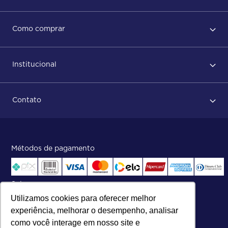
Regras de Uso
Como comprar
Política de privacidade
Primeiro acesso
Institucional
Após conclusão do pedido
Dicas no momento do recebimento
Sobre Nós
Regras de devolução
Contato
ISO
Status do pedido e acompanhamento da entrega
Aniversário 47 Anos
Faça parte de nossa equipe
Fale Conosco
Métodos de pagamento
Central de atendimento:
Telefone:
(27) 2121-9000
.
Segunda a Sexta das 8h às 17h30
Selos
Utilizamos cookies para oferecer melhor
experiência, melhorar o desempenho, analisar
como você interage em nosso site e