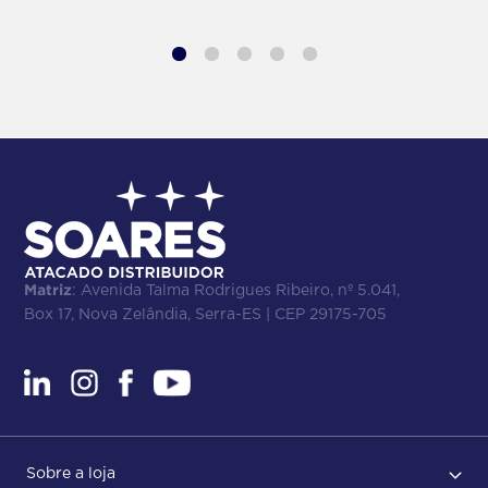
Matriz
: Avenida Talma Rodrigues Ribeiro, nº 5.041,
Box 17, Nova Zelândia, Serra-ES | CEP 29175-705
Sobre a loja