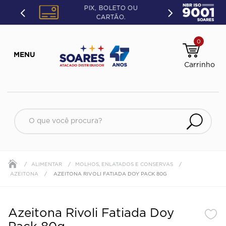
PIX, BOLETO OU
CARTÃO.
0
O que você procura?
ALIMENTAR
MOLHOS, ENLATADOS E CONSERVAS
AZEITONA
AZEITONA RIVOLI FATIADA DOY PACK 80G
Azeitona Rivoli Fatiada Doy