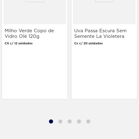
Milho Verde Copo de
Uva Passa Escura Sem
Vidro Olé 120g
Semente La Violetera
200g
CX c/ 12 unidades
Cx c/ 20 unidades