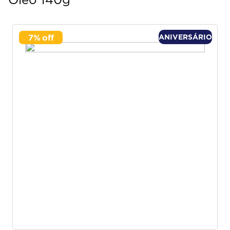
Óleo 140g
7
%
ANIVERSÁRIO