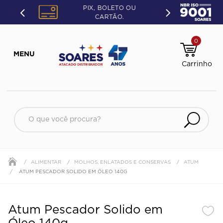
PIX, BOLETO OU
CARTÃO.
0
O que você procura?
ALIMENTAR
MOLHOS, ENLATADOS E CONSERVAS
ATUM
ATUM PESCADOR SOLIDO EM ÓLEO 140G
Atum Pescador Solido em