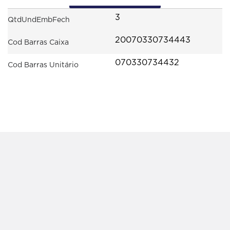
3
QtdUndEmbFech
20070330734443
Cod Barras Caixa
070330734432
Cod Barras Unitário