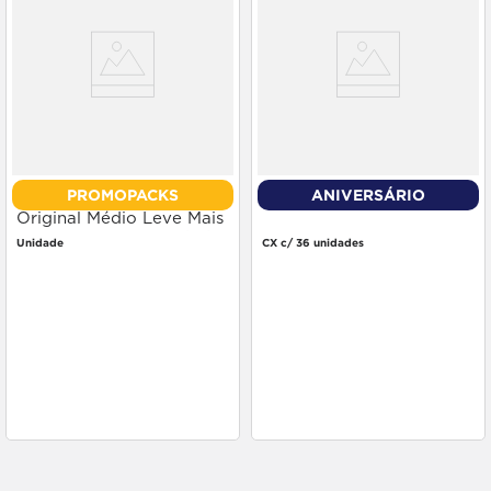
PROMOPACKS
ANIVERSÁRIO
Absorvente Interno O.b.
Creme Nivea Lata 56g
Original Médio Leve Mais
Pague Menos 10 unidades
Unidade
CX c/ 36 unidades