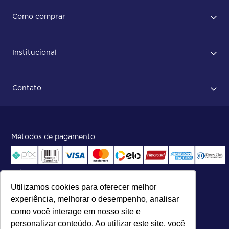
Regras de Uso
Como comprar
Política de privacidade
Primeiro acesso
Institucional
Após conclusão do pedido
Dicas no momento do recebimento
Sobre Nós
Regras de devolução
Contato
ISO
Status do pedido e acompanhamento da entrega
Aniversário 47 Anos
Faça parte de nossa equipe
Fale Conosco
Métodos de pagamento
Central de atendimento:
Telefone:
(27) 2121-9000
.
Segunda a Sexta das 8h às 17h30
Selos
Utilizamos cookies para oferecer melhor
experiência, melhorar o desempenho, analisar
como você interage em nosso site e
personalizar conteúdo. Ao utilizar este site, você