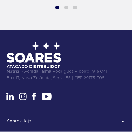
Matriz
: Avenida Talma Rodrigues Ribeiro, nº 5.041,
Box 17, Nova Zelândia, Serra-ES | CEP 29175-705
Sobre a loja