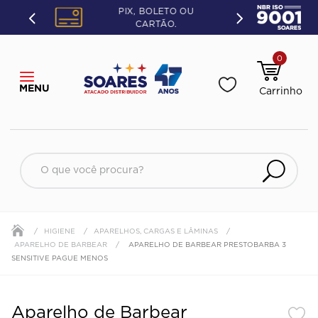
PIX, BOLETO OU
CARTÃO.
0
O que você procura?
HIGIENE
APARELHOS, CARGAS E LÂMINAS
APARELHO DE BARBEAR
APARELHO DE BARBEAR PRESTOBARBA 3
SENSITIVE PAGUE MENOS
Aparelho de Barbear