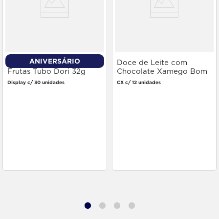
ANIVERSÁRIO
Bala de Goma Gomets
Doce de Leite com
Frutas Tubo Dori 32g
Chocolate Xamego Bom
Pote 400g
Display c/ 30 unidades
CX c/ 12 unidades