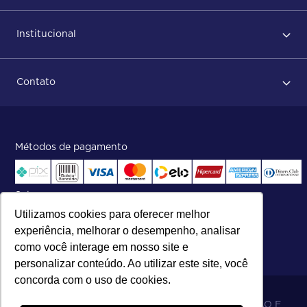
Primeiro acesso
Institucional
Após conclusão do pedido
Dicas no momento do recebimento
Sobre Nós
Regras de devolução
Contato
ISO
Status do pedido e acompanhamento da entrega
Aniversário 47 Anos
Faça parte de nossa equipe
Fale Conosco
Métodos de pagamento
Central de atendimento:
Telefone:
(27) 2121-9000
.
Segunda a Sexta das 8h às 17h30
Selos
Utilizamos cookies para oferecer melhor
experiência, melhorar o desempenho, analisar
como você interage em nosso site e
personalizar conteúdo. Ao utilizar este site, você
concorda com o uso de cookies.
06.698.001/0002-19 - MB 5 COMÉRCIO IMPORTAÇÃO E