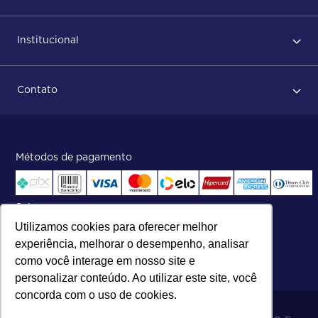
Primeiro acesso
Institucional
Após conclusão do pedido
Dicas no momento do recebimento
Sobre Nós
Regras de devolução
Contato
ISO
Status do pedido e acompanhamento da entrega
Aniversário 47 Anos
Faça parte de nossa equipe
Fale Conosco
Métodos de pagamento
Central de atendimento:
Telefone:
(27) 2121-9000
.
Segunda a Sexta das 8h às 17h30
Selos
Utilizamos cookies para oferecer melhor
experiência, melhorar o desempenho, analisar
como você interage em nosso site e
personalizar conteúdo. Ao utilizar este site, você
concorda com o uso de cookies.