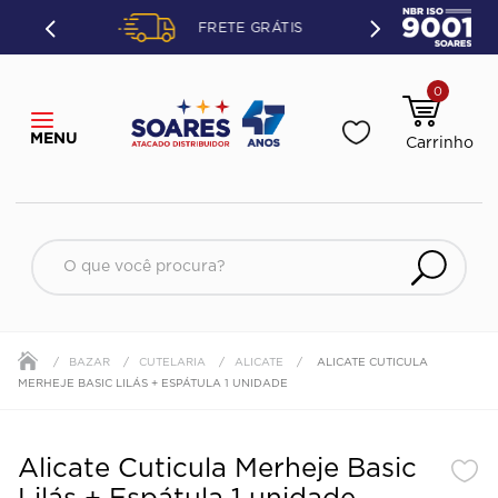
ETO OU
FRETE GRÁTIS
ÃO.
0
O que você procura?
BAZAR
CUTELARIA
ALICATE
ALICATE CUTICULA
MERHEJE BASIC LILÁS + ESPÁTULA 1 UNIDADE
Alicate Cuticula Merheje Basic