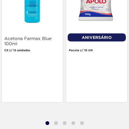
ANIVERSÁRIO
Acetona Farmax Blue
Algodão Apolo Bola 100g
100ml
CX c/ 12 unidades
Pacote c/ 10 UN