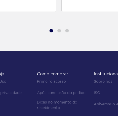
para comprar
para comprar
oja
Como comprar
Instituciona
 Uso
Primeiro acesso
Sobre nós
 privacidade
Após conclusão do pedido
ISO
Dicas no momento do 
Aniversário 
recebimento
Regras de devolução