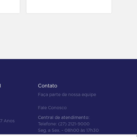
para comprar
l
Contato
Faça parte de nossa equipe
Fale Conosco
Central de atendimento:
47 Anos
Telefone:
(27) 2121-9000
Seg. a Sex. - 08h00 às 17h30