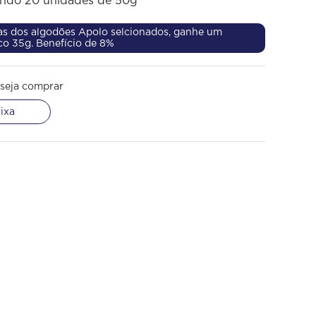
endo 20 unidades de 50g
s dos algodões Apolo selcionados, ganhe um
co 35g. Benefício de 8%
seja comprar
ixa