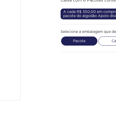
Caixa com 6 Pacotes cont
A cada R$ 350,00 em compra
pacote do algodão Apolo dis
Selecione a embalagem que de
Pacote
Ca