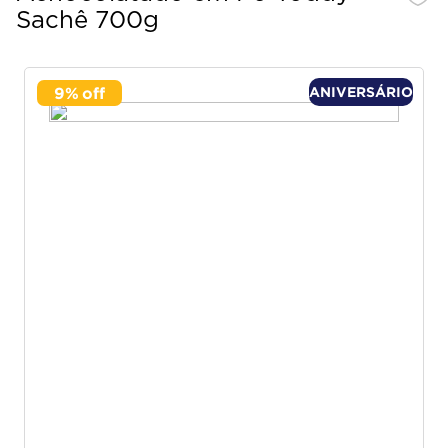
Sachê 700g
9
%
ANIVERSÁRIO