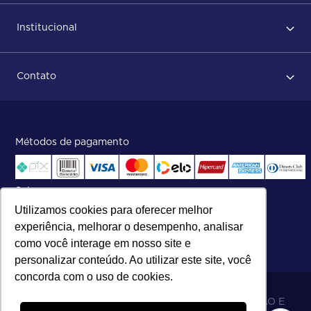
Primeiro acesso
Institucional
Após conclusão do pedido
Dicas no momento do recebimento
Sobre Nós
Regras de devolução
Contato
ISO
Status do pedido e acompanhamento da entrega
Aniversário 47 Anos
Faça parte de nossa equipe
Fale Conosco
Métodos de pagamento
Central de atendimento:
Telefone:
(27) 2121-9000
.
Segunda a Sexta das 8h às 17h30
Selos
Utilizamos cookies para oferecer melhor
experiência, melhorar o desempenho, analisar
como você interage em nosso site e
personalizar conteúdo. Ao utilizar este site, você
concorda com o uso de cookies.
06.698.001/0002-19 - MB 5 COMÉRCIO IMPORTAÇÃO E