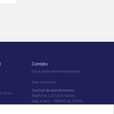
l
Contato
Faça parte de nossa equipe
Fale Conosco
Central de atendimento:
47 Anos
Telefone:
(27) 2121-9000
Seg. a Sex. - 08h00 às 17h30