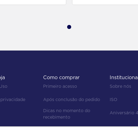
oja
Como comprar
Instituciona
 Uso
Primeiro acesso
Sobre nós
 privacidade
Após conclusão do pedido
ISO
Dicas no momento do 
Aniversário 
recebimento
Regras de devolução