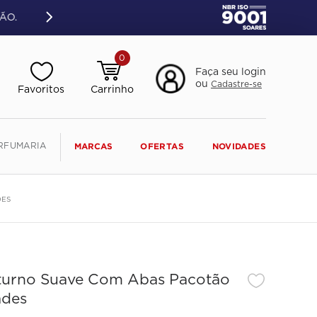
ÃO.
0
Faça seu login
ou
Cadastre-se
RFUMARIA
MARCAS
OFERTAS
NOVIDADES
DES
turno Suave Com Abas Pacotão
ades