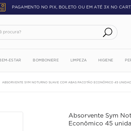
PAGAMENTO NO PIX, BOLETO OU EM ATÉ 3X NO CART
procura?
BEM-ESTAR
BOMBONIERE
LIMPEZA
HIGIENE
PE
ABSORVENTE SYM NOTURNO SUAVE COM ABAS PACOTÃO ECONÔMICO 45 UNIDA
Absorvente Sym No
Econômico 45 unid