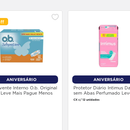
ANIVERSÁRIO
ANIVERSÁRIO
ente Interno O.b. Original
Protetor Diário Intimus D
 Leve Mais Pague Menos
sem Abas Perfumado Lev
idades
Pague Menos 80 unidade
CX c/ 12 unidades
Faça login
Faça login
para comprar
para comprar