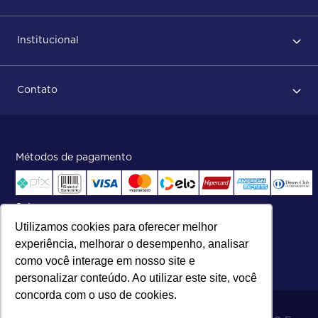
Primeiro acesso
Institucional
Após conclusão do pedido
Dicas no momento do recebimento
Sobre Nós
Regras de devolução
Contato
ISO
Status do pedido e acompanhamento da entrega
Aniversário 47 Anos
Faça parte de nossa equipe
Fale Conosco
Métodos de pagamento
Central de atendimento:
Telefone:
(27) 2121-9000
.
Segunda a Sexta das 8h às 17h30
Selos
Utilizamos cookies para oferecer melhor
experiência, melhorar o desempenho, analisar
como você interage em nosso site e
personalizar conteúdo. Ao utilizar este site, você
concorda com o uso de cookies.