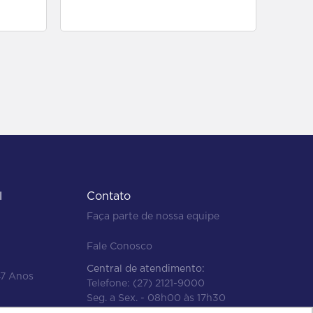
para comprar
l
Contato
Faça parte de nossa equipe
Fale Conosco
Central de atendimento:
47 Anos
Telefone:
(27) 2121-9000
Seg. a Sex. - 08h00 às 17h30