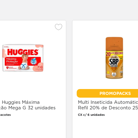
PROMOPACKS
a Huggies Máxima
Multi Inseticida Automáti
ção Mega G 32 unidades
Refil 20% de Desconto 2
Pacotes
CX c/ 6 unidades
Faça login
Faça login