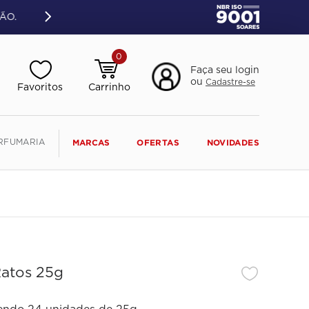
ÃO.
0
Faça seu login
ou
Cadastre-se
RFUMARIA
MARCAS
OFERTAS
NOVIDADES
Ratos 25g