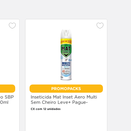
7%
Inset
Aero
CX c/ 12
PROMOPACKS
co SBP
Inseticida Mat Inset Aero Multi
50ml
Sem Cheiro Leve+ Pague-
360ml
CX com 12 unidades
Faça login