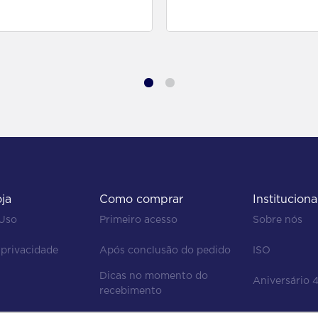
para comprar
para comprar
oja
Como comprar
Instituciona
 Uso
Primeiro acesso
Sobre nós
 privacidade
Após conclusão do pedido
ISO
Dicas no momento do 
Aniversário 
recebimento
Regras de devolução