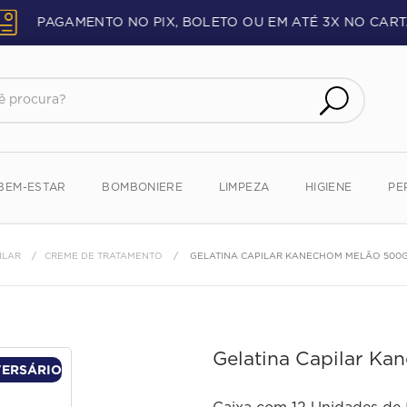
PAGAMENTO NO PIX, BOLETO OU EM ATÉ 3X NO CART
procura?
BEM-ESTAR
BOMBONIERE
LIMPEZA
HIGIENE
PE
ILAR
CREME DE TRATAMENTO
GELATINA CAPILAR KANECHOM MELÃO 500
Gelatina Capilar K
VERSÁRIO