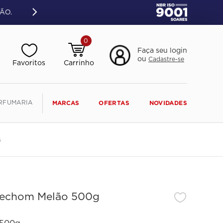
ÃO.
0
Faça seu login
ou
Cadastre-se
RFUMARIA
MARCAS
OFERTAS
NOVIDADES
G
anechom Melão 500g