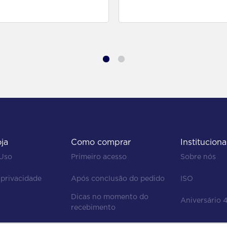
para comprar
para comprar
oja
Como comprar
Instituciona
 Uso
Primeiro acesso
Sobre nós
 privacidade
Após conclusão do pedido
ISO
Dicas no momento do 
Aniversário 
recebimento
Regras de devolução