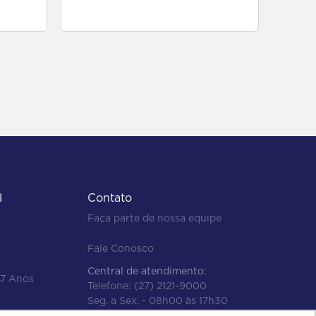
para comprar
l
Contato
Faça parte de nossa equipe
Fale Conosco
Central de atendimento:
47 Anos
Telefone:
(27) 2121-9000
Seg. a Sex. - 08h00 às 17h30