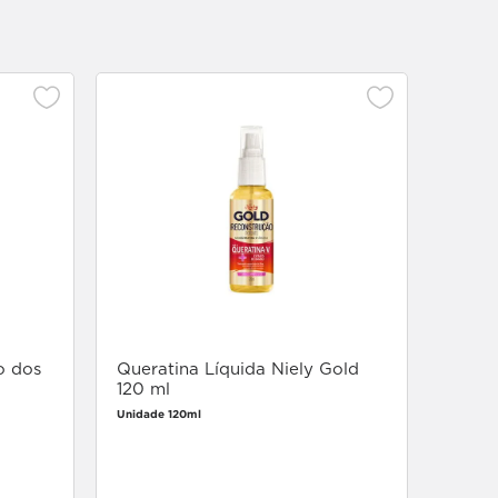
Creme
Cacho
Defin
Unidade
o dos
Queratina Líquida Niely Gold
120 ml
Unidade 120ml
Faça login