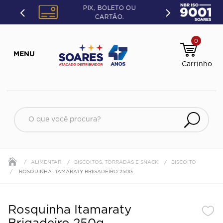
PIX, BOLETO OU
CARTÃO.
0
O que você procura?
ALIMENTAR
BISCOITOS, TORRADAS E SNACK
BISCOITO
ROSQUINHA ITAMARATY BRIGADEIRO 250G
Rosquinha Itamaraty