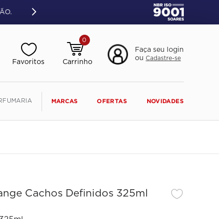
ÃO.
0
Faça seu login
ou
Cadastre-se
RFUMARIA
MARCAS
OFERTAS
NOVIDADES
nge Cachos Definidos 325ml