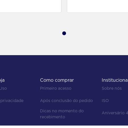
para comprar
para comprar
oja
Como comprar
Instituciona
 Uso
Primeiro acesso
Sobre nós
 privacidade
Após conclusão do pedido
ISO
Dicas no momento do 
Aniversário 
recebimento
Regras de devolução