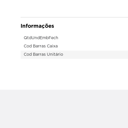
GOURMET
KOLESTON
OSRAM
SEPTIONFREE
CHEMILUB
LIEBFRAUMILCH
PERIOGARD
TIC TAC
DOWNY
GRANADO
OUROLUX
SILVO
CHEMONE
LIFE HEALTHILY
PERSONAL
TININDO
DREHER
Informações
GRECIN
OVOMALTINE
SKALA
CHITA
LIFEBUOY
PESCADOR
TIO NACHO
DRURYS
QtdUndEmbFech
GREY GOOSE
OX
SKYN
CHIVAS
LIGHT COLOR
PETTIZ
TIO PACO
DUCOCO
Cod Barras Caixa
Cod Barras Unitário
GUARANY
SNOB
CHOCOCANDY
LIGHTNER
PETYBON
TODDY
DUCOPO
GURY
SNOW
CICATRICURE
LILITH
PHEBO
TOK BOTHÂNICO
DUREPOXI
SOARES ATACADO
CIF
LIMPAKI
PIAL
TOPZ
HA
SOFT COLOR
CLEAR
LIMPOL
PINHO BRIL
TORCIDA
SOFTYS
CLESS
LIMPPANO
PINHO SOL
TRAKINAS
SOL
CLIGHT
LIPEX
PIRACANJUBA
TRENTO