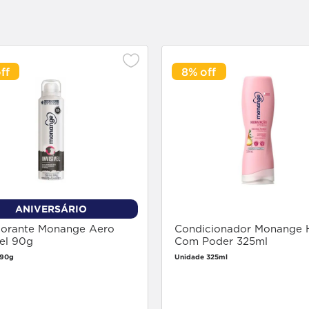
8%
ANIVERSÁRIO
orante Monange Aero
Condicionador Monange H
vel 90g
Com Poder 325ml
 90g
Unidade 325ml
Faça login
Faça login