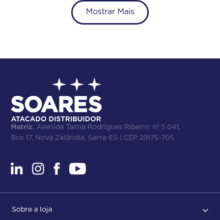
Mostrar Mais
Matriz
: Avenida Talma Rodrigues Ribeiro, nº 5.041,
Box 17, Nova Zelândia, Serra-ES | CEP 29175-705
Sobre a loja