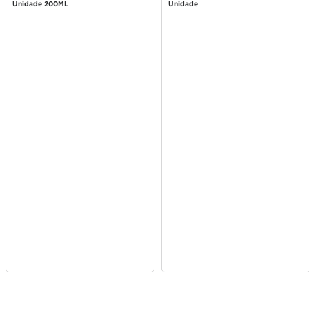
200ml
Unidade 200ML
Unidade