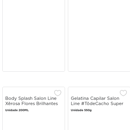
Body Splash Salon Line
Gelatina Capilar Salon
Xêrosa Flores Brilhantes
Line #TôdeCacho Super
200ml
Definição 550g
Unidade 200ML
Unidade 550g