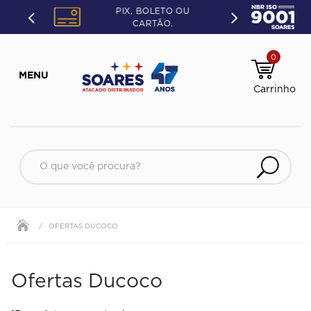
PIX, BOLETO OU
CARTÃO.
0
O que você procura?
OFERTAS DUCOCO
Ofertas Ducoco