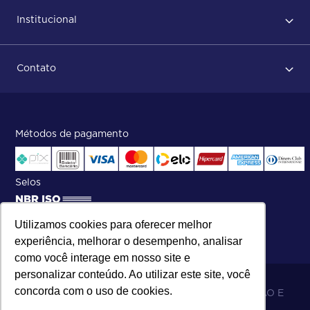
Primeiro acesso
Institucional
Após conclusão do pedido
Dicas no momento do recebimento
Sobre Nós
Regras de devolução
Contato
ISO
Status do pedido e acompanhamento da entrega
Aniversário 47 Anos
Faça parte de nossa equipe
Fale Conosco
Métodos de pagamento
Central de atendimento:
Telefone:
(27) 2121-9000
.
Segunda a Sexta das 8h às 17h30
Selos
Utilizamos cookies para oferecer melhor
experiência, melhorar o desempenho, analisar
como você interage em nosso site e
personalizar conteúdo. Ao utilizar este site, você
concorda com o uso de cookies.
06.698.001/0002-19 - MB 5 COMÉRCIO IMPORTAÇÃO E