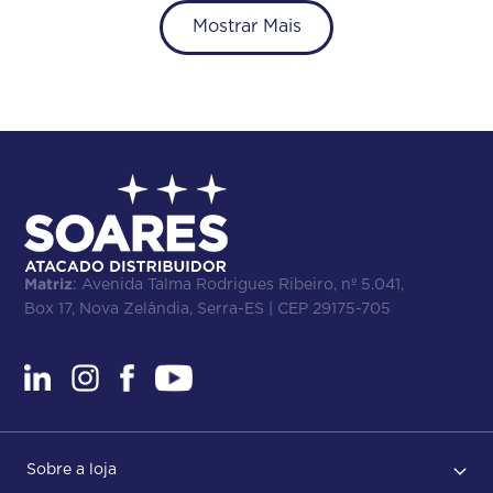
Mostrar Mais
Matriz
: Avenida Talma Rodrigues Ribeiro, nº 5.041,
Box 17, Nova Zelândia, Serra-ES | CEP 29175-705
Sobre a loja