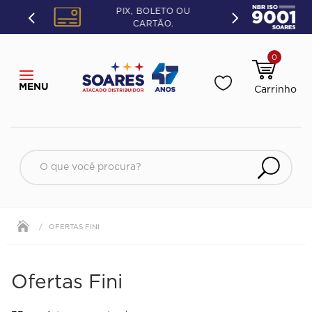
PIX, BOLETO OU
CARTÃO.
0
O que você procura?
OFERTAS FINI
Ofertas Fini