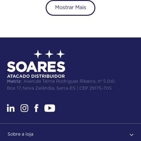
Mostrar Mais
Matriz
: Avenida Talma Rodrigues Ribeiro, nº 5.041,
Box 17, Nova Zelândia, Serra-ES | CEP 29175-705
Sobre a loja